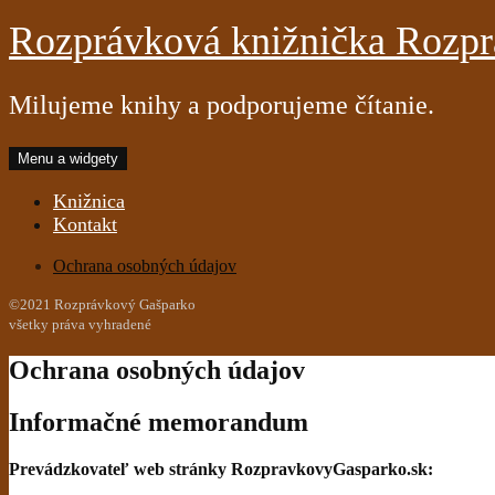
Preskočiť
Rozprávková knižnička Rozp
na
obsah
Milujeme knihy a podporujeme čítanie.
Menu a widgety
Knižnica
Kontakt
Ochrana osobných údajov
©2021 Rozprávkový Gašparko
všetky práva vyhradené
Ochrana osobných údajov
Informačné memorandum
Prevádzkovateľ web stránky RozpravkovyGasparko.sk: