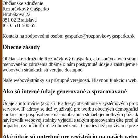
Občianske združenie
Rozprávkový Gašparko
Hrobákova 22
851 02 Bratislava
IČO: 511 500 65
Kontakt na zodpovednú osobu: gasparko@rozpravkovygasparko.sk
Obecné zásady
Občianske združenie Rozprávkový Gašparko, ako správca web stránky
menovaného združenia dbáme o nám poskytnuté údaje a zaisťujeme i
webových stránkach sú verejne dostupné.
Naše webové stránky sú prístupné verejnosti. Hlavnou funkciou web
Ako sú interné údaje generované a spracovávané
Údaje a informácie (ako sú IP adresy) obsiahnuté v systémových pro
serverov. IP adresy se tiež využívajú pre tvorbu obecných demografic
cookies pre prispôsobenie nášho obsahu a služieb jednotlivým požia
návštevník webovej stránky vyjadril s takým spracovaním ešte pred ul
prípadoch zapríčiniť určité obmedzenia. Cookies tiež používame pre z
Aké údaje sú potrebné pre registráciu na našich web