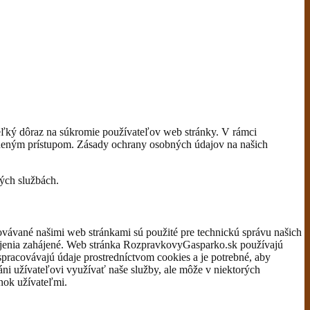
ľký dôraz na súkromie používateľov web stránky. V rámci
vneným prístupom. Zásady ochrany osobných údajov na našich
ých službách.
ovávané našimi web stránkami sú použité pre technickú správu našich
ripojenia zahájené. Web stránka RozpravkovyGasparko.sk používajú
racovávajú údaje prostredníctvom cookies a je potrebné, aby
áni užívateľovi využívať naše služby, ale môže v niektorých
ánok užívateľmi.