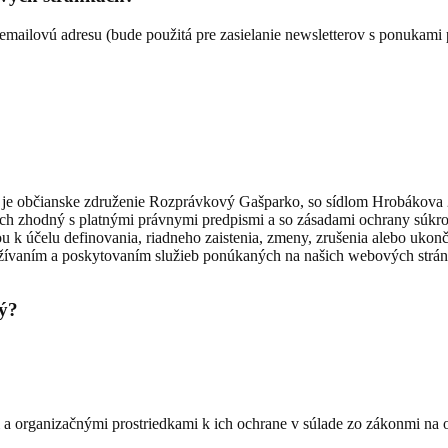
mailovú adresu (bude použitá pre zasielanie newsletterov s ponukami pr
je občianske združenie Rozprávkový Gašparko, so sídlom Hrobákova 2
doch zhodný s platnými právnymi predpismi a so zásadami ochrany súk
 k účelu definovania, riadneho zaistenia, zmeny, zrušenia alebo ukon
oužívaním a poskytovaním služieb ponúkaných na našich webových strá
ný?
i a organizačnými prostriedkami k ich ochrane v súlade zo zákonmi na