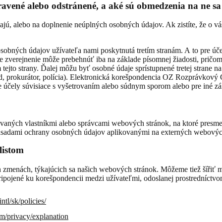
avené alebo odstránené, a aké sú obmedzenia na ne s
jú, alebo na doplnenie neúplných osobných údajov. Ak zistíte, že o vá
ných údajov užívateľa nami poskytnutá tretím stranám. A to pre účel
že zverejnenie môže prebehnúť iba na základe písomnej žiadosti, pričom
tejto strany. Ďalej môžu byť osobné údaje sprístupnené tretej strane
úd, prokurátor, polícia). Elektronická korešpondencia OZ Rozprávkový
 účely súvisiace s vyšetrovaním alebo súdnym sporom alebo pre iné zá
aných vlastníkmi alebo správcami webových stránok, na ktoré presme
adami ochrany osobných údajov aplikovanými na externých webových
listom
h zmenách, týkajúcich sa našich webových stránok. Môžeme tiež šířiť 
ripojené ku korešpondencii medzi užívateľmi, odoslanej prostredníctv
tl/sk/policies/
/privacy/explanation