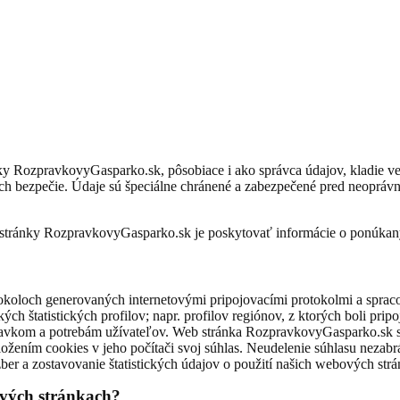
 RozpravkovyGasparko.sk, pôsobiace i ako správca údajov, kladie ve
ch bezpečie. Údaje sú špeciálne chránené a zabezpečené pred neoprá
 stránky RozpravkovyGasparko.sk je poskytovať informácie o ponúkan
tokoloch generovaných internetovými pripojovacími protokolmi a sprac
kých štatistických profilov; napr. profilov regiónov, z ktorých boli p
davkom a potrebám užívateľov. Web stránka RozpravkovyGasparko.sk sp
ožením cookies v jeho počítači svoj súhlas. Neudelenie súhlasu nezabr
ber a zostavovanie štatistických údajov o použití našich webových str
ových stránkach?