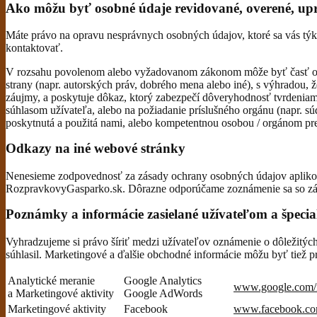
Ako môžu byť osobné údaje revidované, overené, upr
Máte právo na opravu nesprávnych osobných údajov, ktoré sa vás týka
kontaktovať.
V rozsahu povolenom alebo vyžadovanom zákonom môže byť časť osob
strany (napr. autorských práv, dobrého mena alebo iné), s výhradou, 
záujmy, a poskytuje dôkaz, ktorý zabezpečí dôveryhodnosť tvrdeniam 
súhlasom užívateľa, alebo na požiadanie príslušného orgánu (napr. s
poskytnutá a použitá nami, alebo kompetentnou osobou / orgánom pre
Odkazy na iné webové stránky
Nenesieme zodpovednosť za zásady ochrany osobných údajov aplikov
RozpravkovyGasparko.sk. Dôrazne odporúčame zoznámenie sa so zás
Poznámky a informácie zasielané užívateľom a špecia
Vyhradzujeme si právo šíriť medzi užívateľov oznámenie o dôležitýc
súhlasil. Marketingové a ďalšie obchodné informácie môžu byť tiež p
Analytické meranie
Google Analytics
www.google.com/in
a Marketingové aktivity
Google AdWords
Marketingové aktivity
Facebook
www.facebook.com