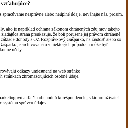
a vzťahujúce?
s spracúvame nesprávne alebo neúplné údaje, neváhajte nás, prosím,
y, ako je napríklad ochrana zákonom chránených záujmov takejto
 žiadajúca strana preukazuje, že boli porušené jej právom chránené
 na základe dohody s OZ Rozprávkový Gašparko, na žiadosť alebo so
 Gašparko je archivovaná a v niektorých prípadoch môže byť
konné účely.
rovávajú odkazy umiestnené na web stránke
 stránkach zhromažďujúcich osobné údaje.
marketingovú a ďalšiu obchodnú korešpondenciu, s ktorou užívateľ
om systému správcu údajov.