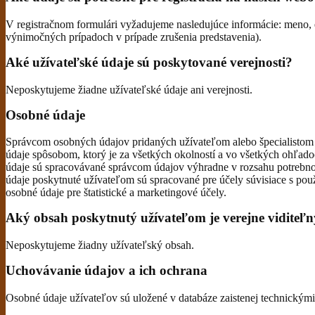
V registračnom formulári vyžadujeme nasledujúce informácie: meno, e
výnimočných prípadoch v prípade zrušenia predstavenia).
Aké užívateľské údaje sú poskytované verejnosti?
Neposkytujeme žiadne užívateľské údaje ani verejnosti.
Osobné údaje
Správcom osobných údajov pridaných užívateľom alebo špecialistom 
údaje spôsobom, ktorý je za všetkých okolností a vo všetkých ohľa
údaje sú spracovávané správcom údajov výhradne v rozsahu potrebnou
údaje poskytnuté užívateľom sú spracované pre účely súvisiace s p
osobné údaje pre štatistické a marketingové účely.
Aký obsah poskytnutý užívateľom je verejne viditeľ
Neposkytujeme žiadny užívateľský obsah.
Uchovávanie údajov a ich ochrana
Osobné údaje užívateľov sú uložené v databáze zaistenej technickým