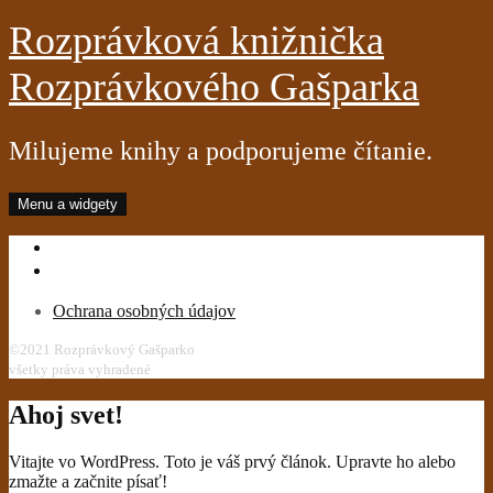
Preskočiť
Rozprávková knižnička
na
obsah
Rozprávkového Gašparka
Milujeme knihy a podporujeme čítanie.
Menu a widgety
Knižnica
Kontakt
Ochrana osobných údajov
©2021 Rozprávkový Gašparko
všetky práva vyhradené
Ahoj svet!
Vitajte vo WordPress. Toto je váš prvý článok. Upravte ho alebo
zmažte a začnite písať!