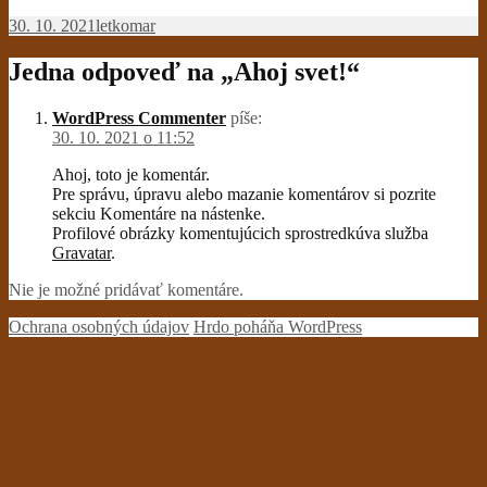
Publikované
Autor
30. 10. 2021
letkomar
Jedna odpoveď na „Ahoj svet!“
WordPress Commenter
píše:
30. 10. 2021 o 11:52
Ahoj, toto je komentár.
Pre správu, úpravu alebo mazanie komentárov si pozrite
sekciu Komentáre na nástenke.
Profilové obrázky komentujúcich sprostredkúva služba
Gravatar
.
Nie je možné pridávať komentáre.
Ochrana osobných údajov
Hrdo poháňa WordPress